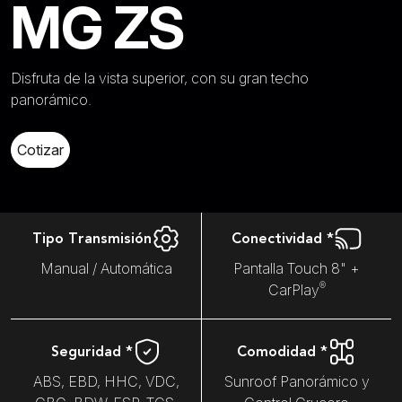
MG ZS
Disfruta de la vista superior, con su gran techo
panorámico.
Cotizar
Tipo Transmisión
Conectividad *
Manual / Automática
Pantalla Touch 8" +
®
CarPlay
Seguridad *
Comodidad *
ABS, EBD, HHC, VDC,
Sunroof Panorámico y