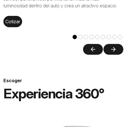
luminosidad dentro del auto y crea un atractivo espacio.
Cotizar
arrow_back
arrow_forward
Escoger
Experiencia 360°