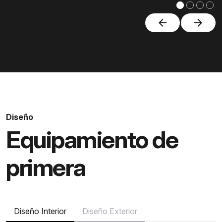
arrow_back
arrow_forward
Diseño
Equipamiento de
primera
Diseño Interior
Diseño Exterior