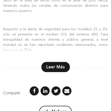
tanto en el área de venta como en el área de post venta,
teniendo todos los canales de comunicación abiertos para
nuestros usuarios.
Respecto a la alerta de seguridad para los modelos ZS y ZX,
sólo se presenta en el módulo SCS del sistema ABS. Para
tranquilidad de nuestros clientes y público general, a nivel
mundial no se han reportado incidentes relacionados, como
tampoco en Chile.
Leer Más
Cómo MG Motor, hemos seguido todos los protocolos de
revisión de los vehículos, lo que ha sido informado a los clientes
de forma oportuna. Se ha conversado y ofrecido distintas
soluciones para que este cambio de pieza no genere molestias
a los clientes.
Compartir
En línea a lo que indica la Ley del Consumidor, desde MG Motor