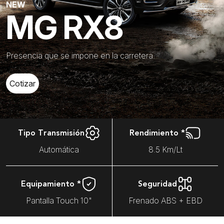
NEW
MG RX8
Presencia que se impone en la carretera.
Cotizar
Tipo Transmisión
Rendimiento *
Automática
8.5 Km/Lt
Equipamiento *
Seguridad
Pantalla Touch 10"
Frenado ABS + EBD