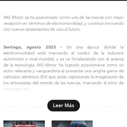
MG Motor se ha posicionado como una de las marcas con mejor
recepción en términos de electromovilidad, y continúa innovando
con nuevos lanzamientos de cara al futuro.
Santiago, agosto 2023 -
En una época donde la
electromovilidad está marcando el rumbo de la industria
automotriz a nivel mundial, y se va fortaleciendo con el avance
de la tecnología, MG Motor ha logrado posicionarse como un
actor relevante y vanguardista al presentar una amplia gama de
vehículos eléctricos (EV) que están capturando la imaginación de
los entusiastas del mundo de las tuercas, marcando el inicio de
una nueva era.
Leer Más
MG Motor se caracteriza por ser una marca con casi 100 años de
historia, y de contar con modelos icónicos en los cuales
inspirarse. Desde el 2008, y esta vez de la mano de SAIC Motor
el fabricante de autos más grande China, se ha propuesto