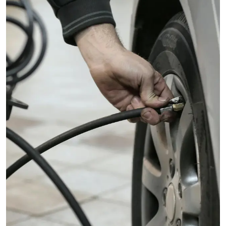
pionero en la transición hacia la electromovilidad, y
democratizando el acceso a esta tecnología con su atractiva
propuesta de precios.
Este vehículo ha sabido combinar las nuevas tecnologías con un
diseño innovador, ofreciendo a los conductores una experiencia
de manejo única y 100% sostenible. Y no sólo eso, sino que
también destaca por su seguridad, algo que quedó
demostrado tras obtener una calificación perfecta de 5 estrellas
en las pruebas de EuroNCAP, una de las pruebas más estrictas
a nivel global.
MG 4 XPower: La evolución de un nuevo clásico
Presentado en julio del 2023 en el Festival de Velocidad de
Goodwood, el MG 4 XPower es la versión que lleva al siguiente
nivel todo lo que hizo grande a su predecesor. Este presenta un
motor dual que es capaz de alcanzar una potencia total de 435
CV, y 600 Nm de par máximo, lo que significa que alcanza los