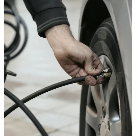
En cuanto a las características compartidas, ambas versiones
del All New MG3 presentan un diseño interior cómodo con un
largo de 1.80 metros y una distancia entre ejes de 2.57 metros,
ofreciendo un espacio generoso con un maletero de 293 litros.
Están equipadas con tecnología avanzada que incluye una
pantalla de infoentretenimiento de 10.25” y un panel de
instrumentos digital de 7”.
Además, ambas versiones vienen con integración para Apple
CarPlay® y Android Auto®, botón de encendido y volante
multifunción de ecocuero. Los sistemas de asistencia al
conductor, como sistema ADAS (MG Pilot), proporcionan
características como Asistencia de Mantenimiento de Carril y
Control de Crucero Adaptativo, asegurando que cada viaje sea
seguro y cómodo.
"Con el lanzamiento del All New MG3 ampliamos nuestra oferta
y reafirmamos nuestro compromiso con un futuro sostenible en
la movilidad, especialmente con la versión híbrida no
enchufable. Estos modelos están diseñados pensando en un
público joven que busca su primer auto; son seguros, fáciles y
cómodos de manejar, además de económicos. Es la opción