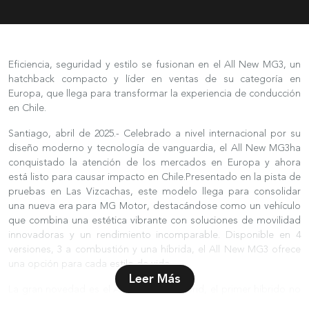
Eficiencia, seguridad y estilo se fusionan en el All New MG3, un
hatchback compacto y líder en ventas de su categoría en
Europa, que llega para transformar la experiencia de conducción
en Chile.
Santiago, abril de 2025.-
Celebrado a nivel internacional por su
diseño moderno y tecnología de vanguardia, el
All New MG3ha
conquistado la atención de los mercados en Europa y ahora
está listo para causar impacto en Chile.Presentado en la pista de
pruebas en Las Vizcachas, este modelo llega para consolidar
una nueva era para MG Motor, destacándose como un vehículo
que combina una estética vibrante con soluciones de movilidad
innovadoras y un rendimiento incomparable. Disponible en 4
versiones, 3 a combustión y una híbrida, el All New MG3 ofrece
una opción para cada estilo de vida.
Leer Más
La gran novedad es el
All New MG3 Hybrid, el primer híbrido no
enchufable (HEV) de la marca.Este modelo destaca por su