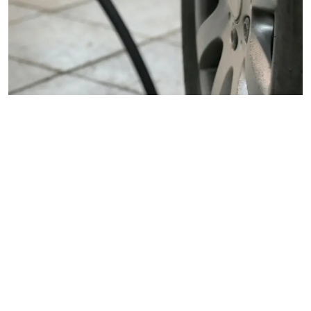
ideal para quienes desean adentrarse en el mundo automotriz
con estilo y responsabilidad con el medio ambiente y con el
bolsillo. Estamos seguros de que se convertirán en los
preferidos por aquellos que priorizan la movilidad sostenible",
comentó
Andrés Urrutia, Product Manager en SAIC Motor
Sudamérica, fabricante y representante de MG Motor en Chile,
durante el punto de prensa.
26/06/2025
Con la llegada al mercado chileno del All New MG3, en ambas
Cómo proteger tu auto eléctrico e híbrido del frío:
versiones, junto al MG Cyberster, el primer descapotable 100%
consejos esenciales para este invierno
eléctrico en Chile, MG Motor consolida una nueva era en el
segmento automotriz. La marca refuerza su compromiso con un
futuro más sostenible e innovador, ofreciendo vehículos que
combinan estilo, tecnología avanzada y conciencia ambiental,
dejando altas expectativas para este año.
Acerca de MG y SAIC Motor
MG Motor, propiedad de SAIC Motor, 7º fabricante de
automóviles más grande del mundo y empresa número 84 del
Ranking Fortune Global 500, es una de las marcas más
prestigiosas e históricas de la industria automotriz desde 1924.