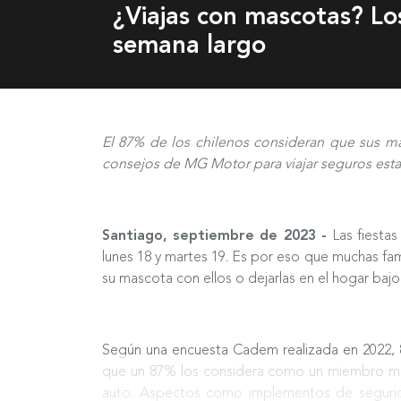
¿Viajas con mascotas? Los
semana largo
El 87% de los chilenos consideran que sus m
consejos de MG Motor para viajar seguros estas
Santiago, septiembre de 2023 -
Las fiesta
lunes 18 y martes 19. Es por eso que muchas famil
su mascota con ellos o dejarlas en el hogar ba
Según una encuesta Cadem realizada en 2022, 8
que un 87% los considera como un miembro más 
auto. Aspectos como implementos de seguridad