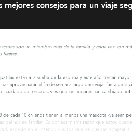
 mejores consejos para un viaje seg
ascotas son un miembro más de la familia, y cada vez son más
 fiestas.
s patrias están a la vuelta de la esquina y este año toman mayo
ias aprovecharán el fin de semana largo para viajar fuera de la ci
jo el cuidado de terceros, y es que los hogares han cambiado no
 de cada 10 chilenos tienen al menos una mascota -ya sean per
del núcleo familiar. Es por esa misma razón que estos pueden 
, espacio en el interior, y autos que se puedan adaptar a dis