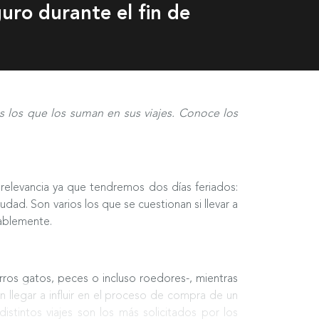
uro durante el fin de
 los que los suman en sus viajes. Conoce los
r relevancia ya que tendremos dos días feriados:
udad. Son varios los que se cuestionan si llevar a
tablemente.
ros gatos, peces o incluso roedores-, mientras
llegar a influir en el proceso de compra de un
tintos viajes son los más solicitados por los