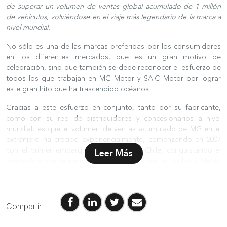
de superar un volumen de ventas global acumulado de 1 millón
de vehículos, volviéndose en el viaje más legendario de la marca a
nivel mundial.
No sólo es una de las marcas preferidas por los consumidores
en los diferentes mercados, que es un gran motivo de
celebración, sino que también se debe reconocer el esfuerzo de
todos los que trabajan en MG Motor y SAIC Motor por lograr
este gran hito que ha trascendido océanos.
Gracias a este esfuerzo en conjunto, tanto por su fabricante,
como con su red de distribuidores y concesionarios a nivel
mundial, es que el volumen de ventas acumulado de MG en el
extranjero ha crecido exponencialmente, comenzando en 2007
con el primer embarque de 60 autos a Chile, conquistando el
Leer Más
mercado sudamericano y que para 2015, con su arribo a Medio
Oriente, concretó las 52.463 unidades exportadas al extranjero.
Para 2016 y con su llegada a Australia, se concretaron los 66.408
exportaciones de vehículos MG y ya para 2019, con la llegada
Compartir
campante a Europa continental, MG se encontraba cerca de
concretar las más de 307 mil unidades exportadas, donde ese