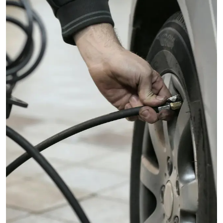
papel pionero al introducir el MG ZS EV en 2019, el primer SUV
100% eléctrico en Chile.
En la misma línea, MG Motor aprovechó la Experiencia E como
plataforma para presentar sus más recientes avances en
vehículos eléctricos y reiterar su compromiso con la innovación
sostenible. La marca anticipa que continuará su camino hacia la
electromovilidad en Chile, ofreciendo a los consumidores
opciones vanguardistas que combinan rendimiento excepcional
con un impacto ambiental reducido.
La participación de MG Motor en el Acuerdo por la
Electromovilidad subraya no sólo su dedicación a la excelencia
en la movilidad eléctrica, sino también su papel como socio
estratégico en la construcción de un futuro más limpio y
prometedor para Chile. La marca espera con anticipación
contribuir activamente a los esfuerzos conjuntos para impulsar
la adopción de la electromovilidad y promover prácticas