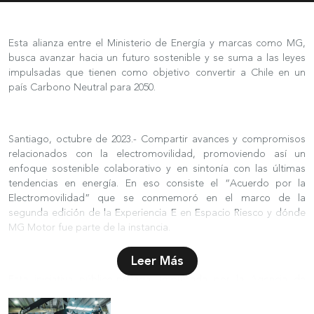
Esta alianza entre el Ministerio de Energía y marcas como MG,
busca avanzar hacia un futuro sostenible y se suma a las leyes
impulsadas que tienen como objetivo convertir a Chile en un
país Carbono Neutral para 2050.
Santiago, octubre de 2023.- Compartir avances y compromisos
relacionados con la electromovilidad, promoviendo así un
enfoque sostenible colaborativo y en sintonía con las últimas
tendencias en energía. En eso consiste el “Acuerdo por la
Electromovilidad” que se conmemoró en el marco de la
segunda edición de la Experiencia E en Espacio Riesco y dónde
MG Motor fue parte de la instancia.
Leer Más
Esta iniciativa público-privada, impulsada por la Agencia de
Sostenibilidad Energética y el Ministerio de Energía de Chile,
tuvo su primera versión en diciembre de 2017. No obstante, esta