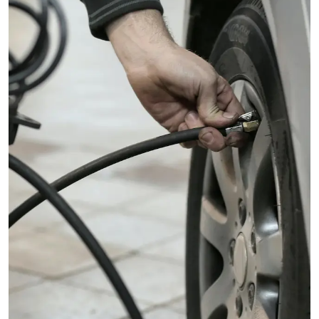
- Luces LED ambiente: Personaliza el ambiente y la música en tu
auto con diferentes colores y animaciones de luces LED, desde
tonos vibrantes hasta los más relajantes, el MG ONE se adapta
a tus gustos y preferencias.
- Comodidad para todos: ¿Viajas con tu familia o amigos? El MG
ONE tiene un piso casi completamente liso en la parte trasera,
garantizando mayor comodidad especialmente para el pasajero
del medio. Además, este asiento tiene acceso directo al puerto
USB y salida de aire acondicionado trasera. Y cuando no se
utiliza el asiento, puedes bajar la bandeja central, y disfrutar del
apoyabrazos y posavasos adicionales.
- Confort y tranquilidad: Butacas cómodas, suspensión suave y
una excelente insonorización, convierten cada viaje en una
experiencia placentera, incluso para los pasajeros más
exigentes.
- Almacenamiento para todos: El MG ONE te sorprenderá con
sus 25 espacios de almacenamiento, donde ¡incluso tu mascota
encontrará bolsillos para llevar sus juguetes! Además, mantén