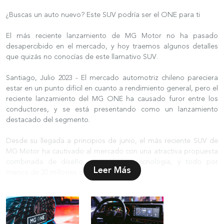
¿Buscas un auto nuevo? Este SUV podría ser el ONE para ti
El más reciente lanzamiento de MG Motor no ha pasado
desapercibido en el mercado, y hoy traemos algunos detalles
que quizás no conocías de este llamativo SUV.
Santiago, Julio 2023 - El mercado automotriz chileno pareciera
estar en un punto difícil en cuanto a rendimiento general, pero el
reciente lanzamiento del MG ONE ha causado furor entre los
conductores, y se está presentando como un lanzamiento
destacado del segmento.
Desde su llegada a principios de junio, el más reciente SUV de
MG Motor ha cautivado al mercado con una atractiva propuesta
combinada de diseño, seguridad y tecnología, y todo por
Leer Más
menos de 20 millones de pesos.
Mucho ya se ha dicho y se sabe de este SUV, y es que el
modelo viene repleto de características que lo diferencian.
Desde su llamativa parrilla frontal y luces LED, hasta su triple