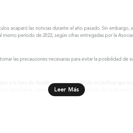
ulos acaparó las noticias durante el año pasado. Sin embargo, e
l mismo período de 2022, según cifras entregadas por la Asoci
omar las precauciones necesarias para evitar la posibilidad de sufr
es a la hora de decidir comprar un vehículo es verificar que l
Leer Más
mación que puede encontrarse dentro del portal de la Asociac
a que ofrece cada marca, que ésta cuente con un buen servicio
tomotrices.
al Automotriz (ANAC), marcas como MG Motor destacan en el r