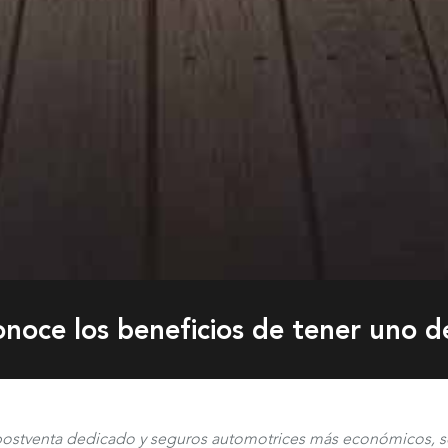
noce los beneficios de tener uno d
postventa dedicado y seguros automotrices más económicos, so