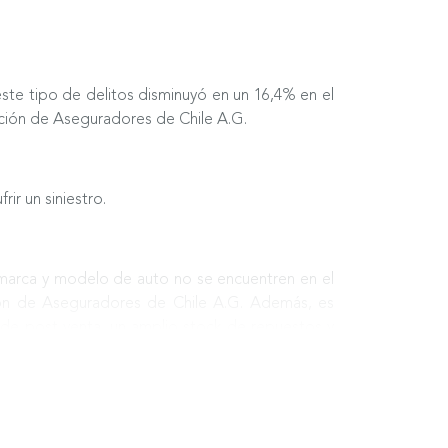
ste tipo de delitos disminuyó en un 16,4% en el
ación de Aseguradores de Chile A.G.
ir un siniestro.
a marca y modelo de auto no se encuentren en el
ión de Aseguradores de Chile A.G. Además, es
 de post venta, un amplio stock de repuestos y
anking de ventas con sus modelos MG ZS y MG3.