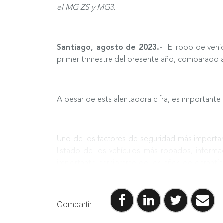
el MG ZS y MG3.
Santiago, agosto de 2023.-
El robo de vehíc
primer trimestre del presente año, comparado a
A pesar de esta alentadora cifra, es importante t
Uno de los factores de seguridad más important
listado de los vehículos más robados, infor
importante cerciorarse de los años de garantí
accesorios, e incluso convenios con seguros au
Compartir
En ese sentido, y según la Asociación Nacion