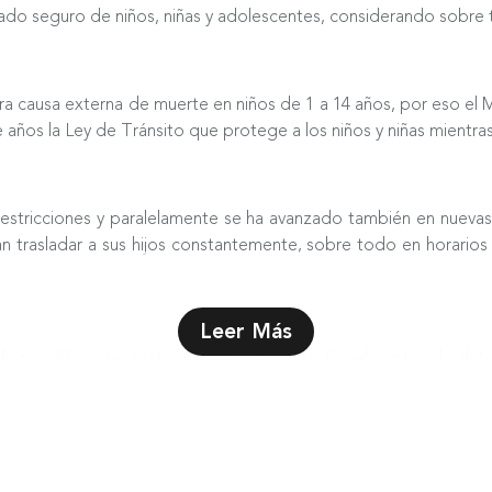
slado seguro de niños, niñas y adolescentes, considerando sobre t
mera causa externa de muerte en niños de 1 a 14 años, por eso el
ños la Ley de Tránsito que protege a los niños y niñas mientras 
restricciones y paralelamente se ha avanzado también en nueva
n trasladar a sus hijos constantemente, sobre todo en horarios d
Leer Más
con diferentes restricciones para poder llevarlos a bordo del vehí
nores de 9 años no podrán viajar sin una silla u otro sistema de 
r a los menores de 2 años es utilizando una silla acorde a su peso