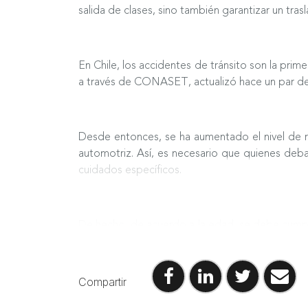
salida de clases, sino también garantizar un tra
En Chile, los accidentes de tránsito son la pri
a través de CONASET, actualizó hace un par de a
Desde entonces, se ha aumentado el nivel de 
automotriz. Así, es necesario que quienes deba
cuidados específicos.
De hecho, de acuerdo a la edad, se debe cumplir 
menor de 12 años en el asiento delantero y los me
Compartir
Instalación de sillas La mejor manera de protege