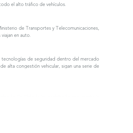
odo el alto tráfico de vehículos.
 Ministerio de Transportes y Telecomunicaciones,
viajan en auto.
s tecnologías de seguridad dentro del mercado
e alta congestión vehicular, sigan una serie de
culo. En Chile, la ley prohíbe llevar a un niño/a
retención infantil.
 y estatura, la cual debe ir puesta mirando hacia